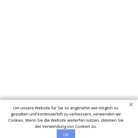
Schlüsseldienst
info@schluesseldienst-recke-24.de
Startseite
Einsatzgebiete
Kontakte
Partner
Impressum
Wir sind Ihr vertrauenswürdiger Partner für professionelle
Schlüsseldienstleistungen in Recke. Ob Sie sich ausgesperrt
Um unsere Website für Sie so angenehm wie möglich zu
haben, ein defektes Schloss haben oder Ihre Sicherheit
gestalten und kontinuierlich zu verbessern, verwenden wir
verbessern möchten - wir sind hier, um Ihnen zu helfen.
Cookies. Wenn Sie die Website weiterhin nutzen, stimmen Sie
der Verwendung von Cookies zu.
OK